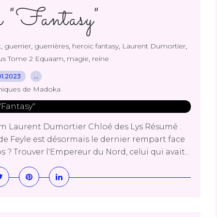
 "Fantasy"
,
,
,
,
,
t
guerrier
guerrières
heroic fantasy
Laurent Dumortier
,
,
tus Tome 2 Equaam
magie
reine
01.2023
…
niques de Madoka
m Laurent Dumortier Chloé des Lys Résumé :
 de Feyle est désormais le dernier rempart face
 Trouver l'Empereur du Nord, celui qui avait...