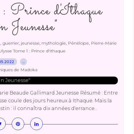
: Prince d'Ithaque
 Jeunesse"
,
,
,
,
,
e
guerrier
jeunesse
mythologie
Pénélope
Pierre-Marie
Ulysse Tome 1 : Prince d'Ithaque
05.2022
…
niques de Madoka
Marie Beaude Gallimard Jeunesse Résumé : Entre
sse coule des jours heureux à Ithaque. Mais la
tin : il connaîtra dix années d'errance...