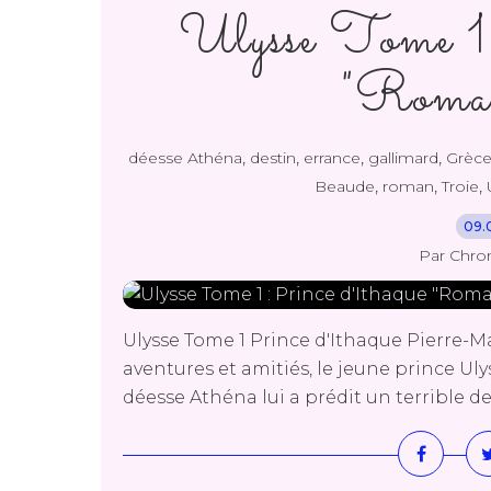
Ulysse Tome 1 
"Roman
,
,
,
,
déesse Athéna
destin
errance
gallimard
Grèc
,
,
,
Beaude
roman
Troie
09.
Par Chro
Ulysse Tome 1 Prince d'Ithaque Pierre-
aventures et amitiés, le jeune prince Uly
déesse Athéna lui a prédit un terrible des