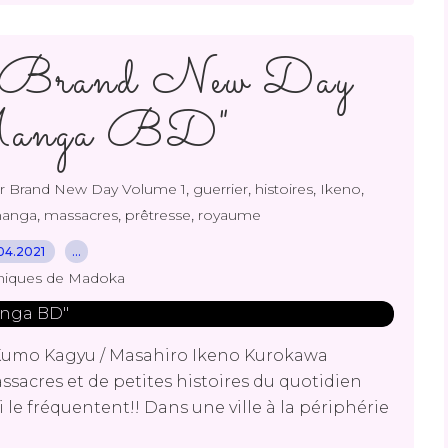
r Brand New Day
"Manga BD"
,
,
,
,
er Brand New Day Volume 1
guerrier
histoires
Ikeno
,
,
,
anga
massacres
prêtresse
royaume
04.2021
…
niques de Madoka
 Kumo Kagyu / Masahiro Ikeno Kurokawa
ssacres et de petites histoires du quotidien
 le fréquentent!! Dans une ville à la périphérie