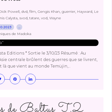
,
,
,
,
,
,
Dick Powell
dvd
film
Gengis Khan
guerrier
Hayward
Le
,
,
,
,
nis Calysta
svod
tatare
vod
Wayne
10.2023
…
niques de Madoka
a Editions * Sortie le 3/10/23 Résumé : Au
'Asie centrale brûlent des guerres que se livrent,
est là que vient au monde Temüjin,...
es de Baltus T.2