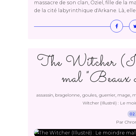
massacre de son clan, Oziel, fille de la m
de la cité labyrinthique d'Arkane. Là, ell
The Witcher (Ill
mal "Beaux 
,
,
,
,
,
assassin
bragelonne
goules
guerrier
mage
m
Witcher (Illustré) : Le mo
02.
Par Chro