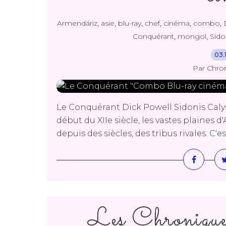
,
,
,
,
,
,
Armendáriz
asie
blu-ray
chef
cinéma
combo
,
,
Conquérant
mongol
Sido
03.
Par Chro
Le Conquérant Dick Powell Sidonis Calyst
début du XIIe siècle, les vastes plaines d
depuis des siècles, des tribus rivales. C'
Les Chroniqu