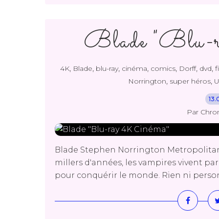
Blade "Blu-
,
,
,
,
,
,
,
4K
Blade
blu-ray
cinéma
comics
Dorff
dvd
f
,
,
Norrington
super héros
U
13.
Par Chro
Blade Stephen Norrington Metropolitan 
millers d'années, les vampires vivent par
pour conquérir le monde. Rien ni person