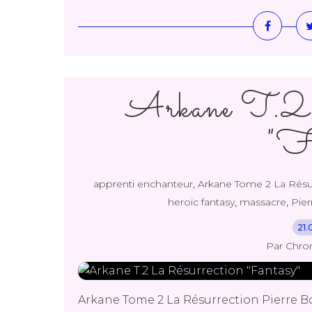
Arkane T.2 
"Fa
,
apprenti enchanteur
Arkane Tome 2 La Résu
,
,
heroic fantasy
massacre
Pie
21.
Par Chro
Arkane Tome 2 La Résurrection Pierre B