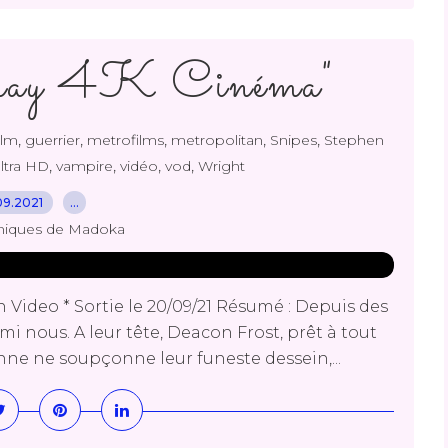
ray 4K Cinéma"
,
,
,
,
,
ilm
guerrier
metrofilms
metropolitan
Snipes
Stephen
,
,
,
,
ltra HD
vampire
vidéo
vod
Wright
09.2021
…
niques de Madoka
Video * Sortie le 20/09/21 Résumé : Depuis des
mi nous. A leur tête, Deacon Frost, prêt à tout
ne ne soupçonne leur funeste dessein,...