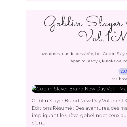
Goblin Slaye
Vol.1 
,
,
,
aventures
bande dessinée
bd
Goblin Slay
,
,
,
japanim
Kagyu
kurokawa
m
23.
Par Chro
Goblin Slayer Brand New Day Volume 1
Editions Résumé : Des aventures, des ma
impliquant le Crève-gobelins et ceux qui
d'un...