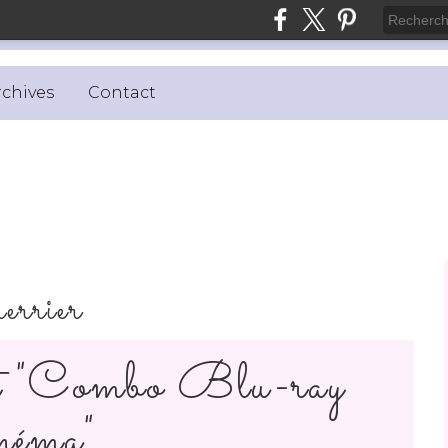
rchives
Contact
uerrier
t "Combo Blu-ray
inéma"