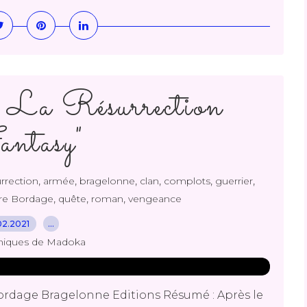
La Résurrection
ntasy"
,
,
,
,
,
,
rrection
armée
bragelonne
clan
complots
guerrier
,
,
,
rre Bordage
quête
roman
vengeance
02.2021
…
niques de Madoka
ordage Bragelonne Editions Résumé : Après le