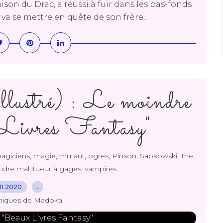
aison du Drac, a réussi à fuir dans les bas-fonds
e va se mettre en quête de son frère...
ustré) : Le moindre
Livres Fantasy"
,
,
,
,
,
,
agiciens
magie
mutant
ogres
Pinson
Sapkowski
The
,
,
indre mal
tueur à gages
vampires
11.2020
…
niques de Madoka