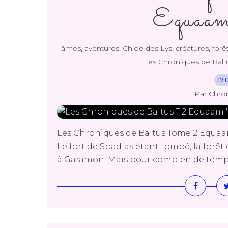
Equaam
,
,
,
,
âmes
aventures
Chloé des Lys
créatures
forê
Les Chroniques de Bal
17.
Par Chro
Les Chroniques de Baltus Tome 2 Equaa
Le fort de Spadias étant tombé, la forêt
à Garamon. Mais pour combien de temps ?