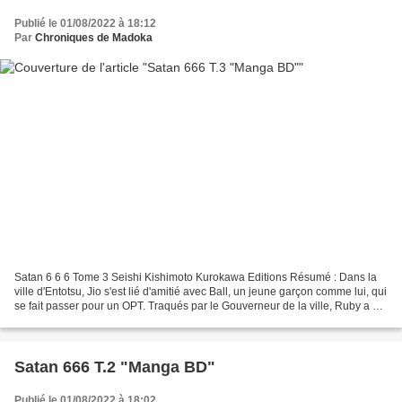
Publié le 01/08/2022 à 18:12
Par
Chroniques de Madoka
Satan 6 6 6 Tome 3 Seishi Kishimoto Kurokawa Editions Résumé : Dans la
ville d'Entotsu, Jio s'est lié d'amitié avec Ball, un jeune garçon comme lui, qui
se fait passer pour un OPT. Traqués par le Gouverneur de la ville, Ruby a été
capturée et Jio connaît...
Satan 666 T.2 "Manga BD"
Publié le 01/08/2022 à 18:02