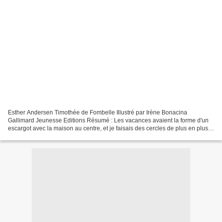
Esther Andersen Timothée de Fombelle Illustré par Irène Bonacina
Gallimard Jeunesse Editions Résumé : Les vacances avaient la forme d'un
escargot avec la maison au centre, et je faisais des cercles de plus en plus
grands pour tenter d'arriver au bord....