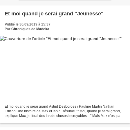
Et moi quand je serai grand "Jeunesse"
Publié le 30/09/2019 à 15:37
Par
Chroniques de Madoka
Et moi quand je serai grand Astrid Desbordes / Pauline Martin Nathan
Edition Une histoire de Max et lapin Résumé : " Moi, quand je serai grand,
explique Max, je ferai des tas de choses incroyables... " Mais Max n'est pas
le seul à avoir des rêves, son...