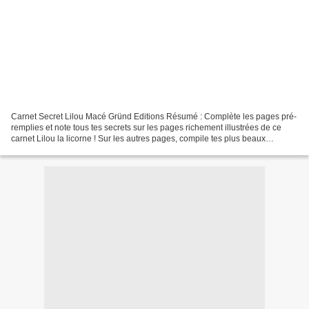
Carnet Secret Lilou Macé Gründ Editions Résumé : Complète les pages pré-
remplies et note tous tes secrets sur les pages richement illustrées de ce
carnet Lilou la licorne ! Sur les autres pages, compile tes plus beaux
souvenirs et exprime tes goûts et...