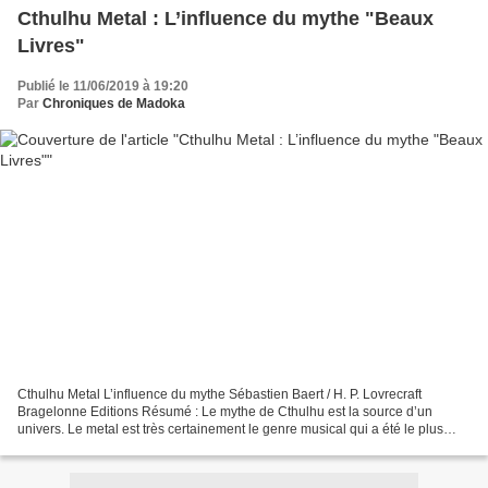
Cthulhu Metal : L’influence du mythe "Beaux
Livres"
Publié le 11/06/2019 à 19:20
Par
Chroniques de Madoka
Cthulhu Metal L’influence du mythe Sébastien Baert / H. P. Lovrecraft
Bragelonne Editions Résumé : Le mythe de Cthulhu est la source d’un
univers. Le metal est très certainement le genre musical qui a été le plus
influencé par le mythe. Nombreux sont...