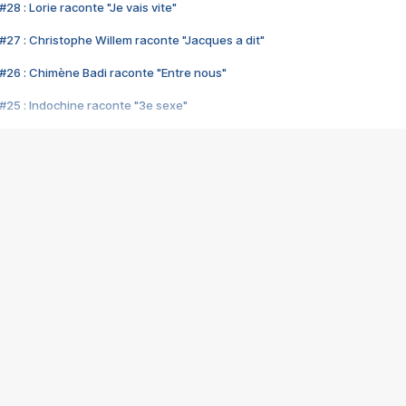
28 : Lorie raconte "Je vais vite"
#27 : Christophe Willem raconte "Jacques a dit"
#26 : Chimène Badi raconte "Entre nous"
#25 : Indochine raconte "3e sexe"
#24 : Zaho raconte "C'est chelou"
#23 : Patrick Bruel raconte "Au café des délices"
#22 : Kyo raconte "Le chemin"
#21 : Nolwenn Leroy raconte "Cassé"
#20 : Patrick Hernandez raconte "Born to be alive"
#19 : Lorie raconte "Près de moi"
#18 : Michael Jones raconte "A nos actes manqués" (avec Jean-Jacque
#17 : Khaled raconte "Aïcha"
#16 : Corneille raconte "Parce qu'on vient de loin"