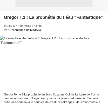
Gregor T.2 : La prophétie du fléau "Fantastique"
Publié le 13/06/2016 à 11:30
Par
Chroniques de Madoka
Gregor Tome 2 La prophétie du fléau Suzanne Collins Le Livre de Poche
Jeunesse Résumé : Gregor s'est juré de ne jamais retourner en Souterre,
cette ville-sous-la-ville peuplée de créatures étranges. Mais l'impossible est
arrivé : Moufle a été enlevée...