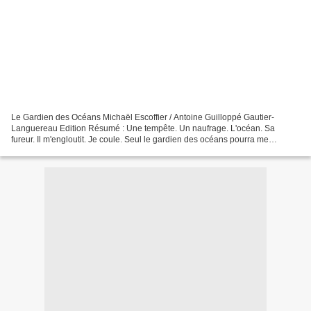
Le Gardien des Océans Michaël Escoffier / Antoine Guilloppé Gautier-
Languereau Edition Résumé : Une tempête. Un naufrage. L'océan. Sa
fureur. Il m'engloutit. Je coule. Seul le gardien des océans pourra me
sauver... Mon avis : *** Un bel album, 26x21,5...