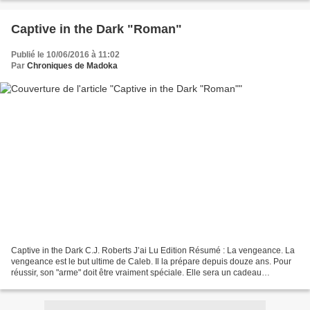
Captive in the Dark "Roman"
Publié le 10/06/2016 à 11:02
Par
Chroniques de Madoka
Captive in the Dark C.J. Roberts J’ai Lu Edition Résumé : La vengeance. La
vengeance est le but ultime de Caleb. Il la prépare depuis douze ans. Pour
réussir, son "arme" doit être vraiment spéciale. Elle sera un cadeau
inestimable dont tout le monde parlera....