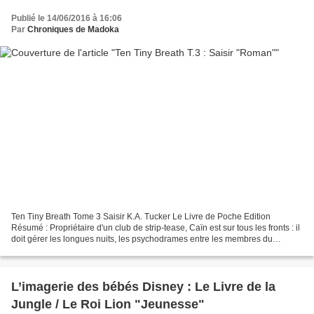
Publié le 14/06/2016 à 16:06
Par
Chroniques de Madoka
Ten Tiny Breath Tome 3 Saisir K.A. Tucker Le Livre de Poche Edition
Résumé : Propriétaire d'un club de strip-tease, Caïn est sur tous les fronts : il
doit gérer les longues nuits, les psychodrames entre les membres du
personnel et les visites régulières...
L’imagerie des bébés Disney : Le Livre de la
Jungle / Le Roi Lion "Jeunesse"