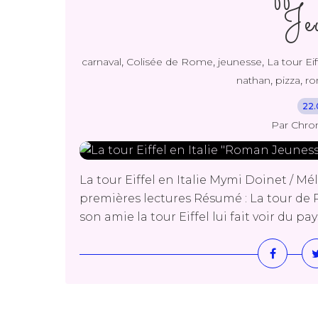
Je
,
,
,
carnaval
Colisée de Rome
jeunesse
La tour Eif
,
,
nathan
pizza
r
22.
Par Chro
La tour Eiffel en Italie Mymi Doinet / 
premières lectures Résumé : La tour de P
son amie la tour Eiffel lui fait voir du pay