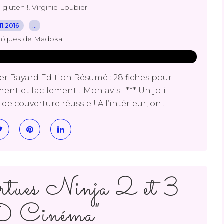
,
 gluten !
Virginie Loubier
.11.2016
…
niques de Madoka
er Bayard Edition Résumé : 28 fiches pour
ent et facilement ! Mon avis : *** Un joli
 de couverture réussie ! A l’intérieur, on...
rtues Ninja 2 et 3
 Cinéma"