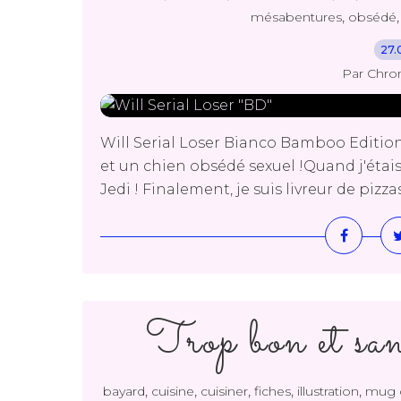
,
mésabentures
obsédé
27.
Par Chro
Will Serial Loser Bianco Bamboo Editions
et un chien obsédé sexuel !Quand j'étais 
Jedi ! Finalement, je suis livreur de pizzas
Trop bon et san
,
,
,
,
,
bayard
cuisine
cuisiner
fiches
illustration
mug 