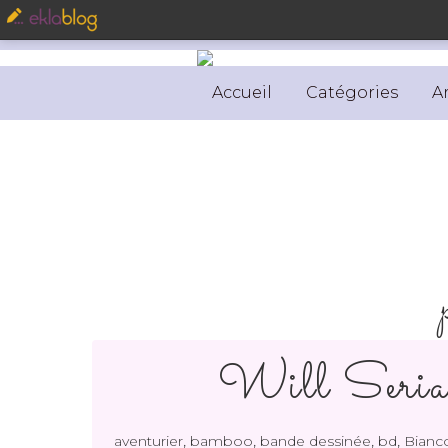
Accueil
Catégories
A
Will Seri
,
,
,
,
aventurier
bamboo
bande dessinée
bd
Bianc