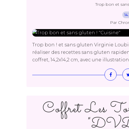
Trop bon et sans
14
Par Chro
Trop bon ! et sans gluten Virginie Loubi
réaliser des recettes sans gluten rapidem
coffret, 14,2x14,2 cm, avec une illustration
Coffret Les To
"DVD