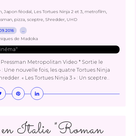
,
,
,
,
m
Japon féodal
Les Tortues Ninja 2 et 3
metrofilm
,
,
,
,
ssman
pizza
sceptre
Shredder
UHD
09.2016
…
niques de Madoka
l Pressman Metropolitan Video * Sortie le
» : Une nouvelle fois, les quatre Tortues Ninja
edder. « Les Tortues Ninja 3 » : Un sceptre...
 en Italie "Roman