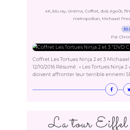
,
,
,
,
,
,
4K
blu ray
cinéma
Coffret
dvd
égoût
fil
,
metropolitan
Michaael Pre
30.
Par Chro
Coffret Les Tortues Ninja 2 et 3 Michaae
12/10/2016 Résumé : « Les Tortues Ninja 2 
doivent affronter leur terrible ennemi Shr
La tour Eiffel