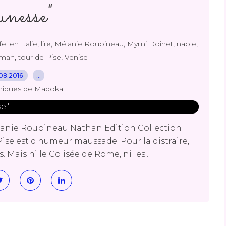
unesse"
,
,
,
,
,
fel en Italie
lire
Mélanie Roubineau
Mymi Doinet
naple
,
,
oman
tour de Pise
Venise
08.2016
…
niques de Madoka
Mélanie Roubineau Nathan Edition Collection
ise est d'humeur maussade. Pour la distraire,
s. Mais ni le Colisée de Rome, ni les...