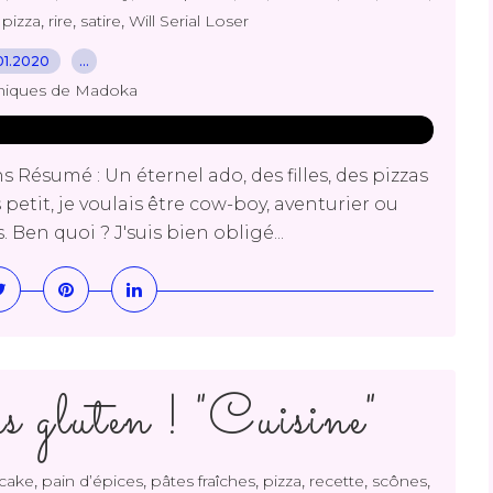
,
,
,
,
pizza
rire
satire
Will Serial Loser
01.2020
…
niques de Madoka
 Résumé : Un éternel ado, des filles, des pizzas
petit, je voulais être cow-boy, aventurier ou
. Ben quoi ? J'suis bien obligé...
s gluten ! "Cuisine"
,
,
,
,
,
,
cake
pain d’épices
pâtes fraîches
pizza
recette
scônes