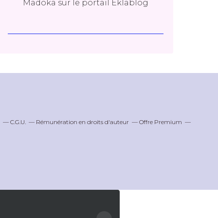
Madoka
sur le portail Eklablog
C.G.U.
Rémunération en droits d'auteur
Offre Premium