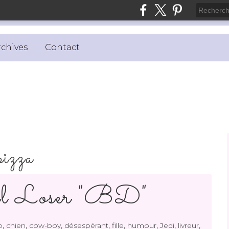
rchives
Contact
pizza
al Loser "BD"
,
,
,
,
,
,
,
,
o
chien
cow-boy
désespérant
fille
humour
Jedi
livreur