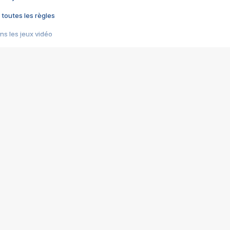
 toutes les règles
s les jeux vidéo
us choquant de Rockstar ? - Le scandale BULLY
e plus moche de Steam
du RÊVE tourne au CAUCHEMAR
pendant 8 heures
it… à tort
umiliés par un jeu vidéo
ire - Final Fantasy 8
ti un empire - Age of Empires
story DOFUS
tard, il crée l'un des pires jeux de tous les temps, MindsEye.