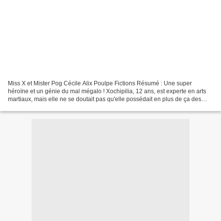
Miss X et Mister Pog Cécile Alix Poulpe Fictions Résumé : Une super
héroïne et un génie du mal mégalo ! Xochipilia, 12 ans, est experte en arts
martiaux, mais elle ne se doutait pas qu'elle possédait en plus de ça des
superpouvoirs ! Lorsque ceux-ci se...