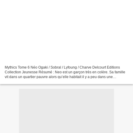
Mythics Tome 6 Néo Ogaki / Sobral / Lyfoung / Charve Delcourt Editions
Collection Jeunesse Résumé : Neo est un garçon très en colère. Sa famille
vit dans un quartier pauvre alors qu’elle habitait il y a peu dans une
luxueuse villa des beaux quartiers....