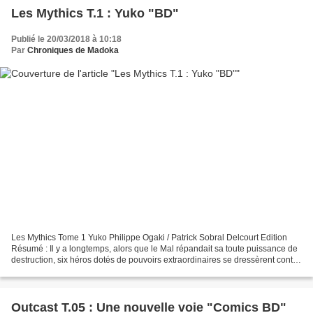
Les Mythics T.1 : Yuko "BD"
Publié le 20/03/2018 à 10:18
Par
Chroniques de Madoka
Les Mythics Tome 1 Yuko Philippe Ogaki / Patrick Sobral Delcourt Edition
Résumé : Il y a longtemps, alors que le Mal répandait sa toute puissance de
destruction, six héros dotés de pouvoirs extraordinaires se dressèrent contre
lui. Il fut vaincu et scellé...
Outcast T.05 : Une nouvelle voie "Comics BD"