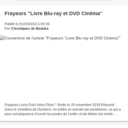
Frayeurs "Livre Blu-ray et DVD Cinéma"
Publié le 01/10/2018 à 09:36
Par
Chroniques de Madoka
Frayeurs Lucio Fulci Artus Films * Sortie le 20 novembre 2018 Résumé :
Dans le cimetière de Dunwich, un prêtre se suicide par pendaison, ce qui a
pour conséquence d’ouvrir les portes de l’enfer, et de libérer les morts-
vivants sur terre. Lors d’une séance...