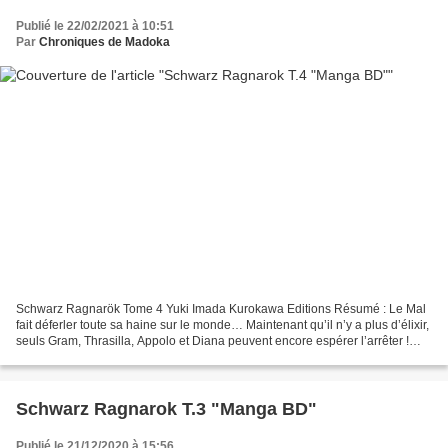
Publié le 22/02/2021 à 10:51
Par
Chroniques de Madoka
Schwarz Ragnarök Tome 4 Yuki Imada Kurokawa Editions Résumé : Le Mal
fait déferler toute sa haine sur le monde… Maintenant qu’il n’y a plus d’élixir,
seuls Gram, Thrasilla, Appolo et Diana peuvent encore espérer l’arrêter !
Mais pour y parvenir, il leur...
Schwarz Ragnarok T.3 "Manga BD"
Publié le 21/12/2020 à 15:56