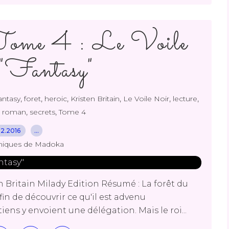
Tome 4 : Le Voile
"Fantasy"
,
,
,
,
,
,
antasy
foret
heroic
Kristen Britain
Le Voile Noir
lecture
,
,
,
roman
secrets
Tome 4
.12.2016
…
niques de Madoka
n Britain Milady Edition Résumé : La forêt du
Afin de découvrir ce qu'il est advenu
iens y envoient une délégation. Mais le roi...