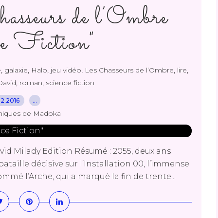
sseurs de l’Ombre
e Fiction"
,
,
,
,
,
,
e
galaxie
Halo
jeu vidéo
Les Chasseurs de l’Ombre
lire
,
,
David
roman
science fiction
.12.2016
…
niques de Madoka
id Milady Edition Résumé : 2055, deux ans
ataille décisive sur l’Installation 00, l’immense
mé l’Arche, qui a marqué la fin de trente...