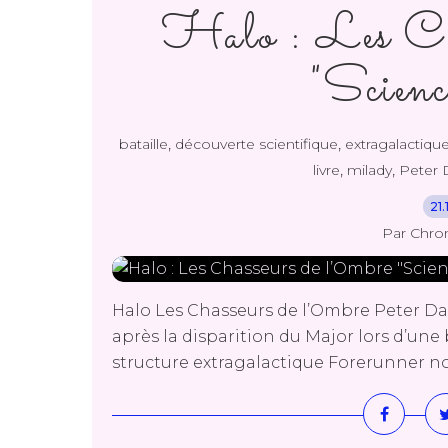
Halo : Les Cha
"Scienc
,
,
bataille
découverte scientifique
extragalactiqu
,
,
livre
milady
Peter 
21
Par Chro
Halo Les Chasseurs de l’Ombre Peter Dav
après la disparition du Major lors d’une b
structure extragalactique Forerunner nom