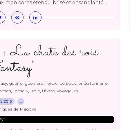
ux, mon corps étendu, brisé et ensanglanté,...
 La chute des rois
ntasy"
,
,
,
,
,
tasy
guerre
guerriers
heroic
Le bouclier du tonnerre
,
,
,
,
roman
Tome 3
Troie
Ulysse
voyageurs
.12.2016
…
niques de Madoka