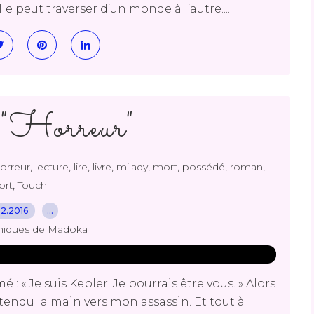
e peut traverser d’un monde à l’autre....
"Horreur"
,
,
,
,
,
,
,
,
orreur
lecture
lire
livre
milady
mort
possédé
roman
,
ort
Touch
.12.2016
…
niques de Madoka
: « Je suis Kepler. Je pourrais être vous. » Alors
 tendu la main vers mon assassin. Et tout à