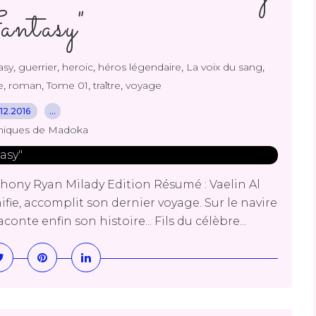
ntasy"
,
,
,
,
,
asy
guerrier
heroic
héros légendaire
La voix du sang
,
,
,
,
e
roman
Tome 01
traître
voyage
12.2016
…
niques de Madoka
hony Ryan Milady Edition Résumé : Vaelin Al
ie, accomplit son dernier voyage. Sur le navire
nte enfin son histoire... Fils du célèbre...