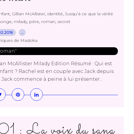
,
,
,
nfant
Gillian McAllister
identité
Jusqu’à ce que la vérité
,
,
,
,
onge
milady
père
roman
secret
02.2018
…
niques de Madoka
ian McAllister Milady Edition Résumé : Qui est
nfant ? Rachel est en couple avec Jack depuis
e Jack commence à peine à lui présenter...
 : La voix du sang