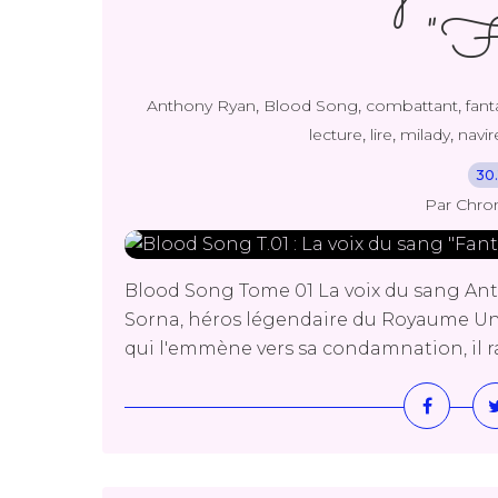
"Fa
,
,
,
Anthony Ryan
Blood Song
combattant
fant
,
,
,
lecture
lire
milady
navir
30.
Par Chro
Blood Song Tome 01 La voix du sang Ant
Sorna, héros légendaire du Royaume Unif
qui l'emmène vers sa condamnation, il raco