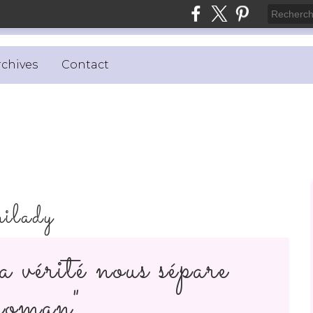
rchives
Contact
ilady
a vérité nous sépare
oman"