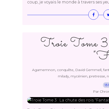
coup, je voyais le monde à travers ses ye
Troie Tome 3 :
"Fa
,
,
,
Agamemnon
conquête
David Gemmell
fan
,
,
,
milady
mycénien
pretresse
13
Par Chro