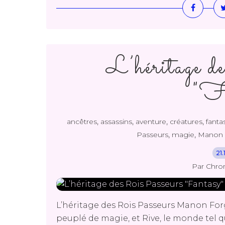
L’héritage d
"Fa
,
,
,
,
ancêtres
assassins
aventure
créatures
fanta
,
,
Passeurs
magie
Manon 
21
Par Chro
L’héritage des Rois Passeurs Manon For
peuplé de magie, et Rive, le monde tel q