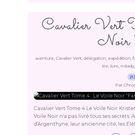
Cavalier Vert 
Noir 
,
,
,
,
aventure
Cavalier Vert
délégation
expédition
f
,
,
lire
livre
milady
21
Par Chro
Cavalier Vert Tome 4 Le Voile Noir Kriste
Voile Noir n'a pas livré tous ses secrets. 
d’Argenthyne, leur ancienne cité, les Élét