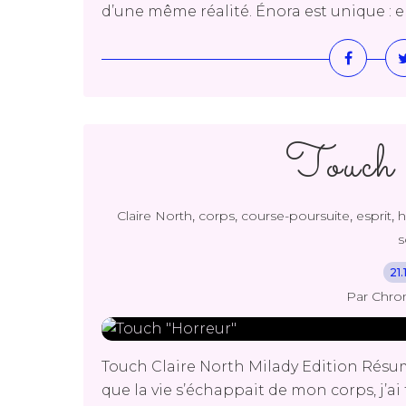
d’une même réalité. Énora est unique : ell
Touch 
,
,
,
,
Claire North
corps
course-poursuite
esprit
h
s
21
Par Chro
Touch Claire North Milady Edition Résumé 
que la vie s’échappait de mon corps, j’ai