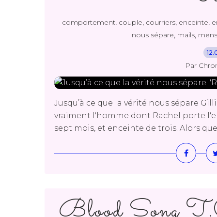
,
,
,
,
comportement
couple
courriers
enceinte
e
,
,
nous sépare
mails
mens
12.
Par Chro
Jusqu’à ce que la vérité nous sépare Gill
vraiment l'homme dont Rachel porte l'e
sept mois, et enceinte de trois. Alors qu
Blood Song T.01